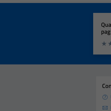
Qua
pag
Valut
Va
Con