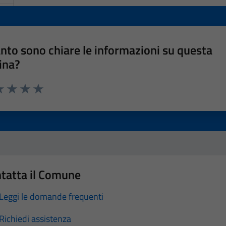
nto sono chiare le informazioni su questa
ina?
a 1 stelle su 5
luta 2 stelle su 5
Valuta 3 stelle su 5
Valuta 4 stelle su 5
Valuta 5 stelle su 5
tatta il Comune
Leggi le domande frequenti
Richiedi assistenza