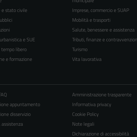
e
municipale
e stato civile
Imprese, commercio e SUAP
ubblici
Mobilità e trasporti
zioni
Salute, benessere e assistenza
 urbanistica e SUE
Tributi, finanze e contravvenzion
e tempo libero
Turismo
ne e formazione
Vita lavorativa
 FAQ
Amministrazione trasparente
Tecnici
zione appuntamento
Informativa privacy
Questi cookie
one disservizio
Cookie Policy
sono necessari
a assistenza
Note legali
per il
Dichiarazione di accessibilità
funzionamento