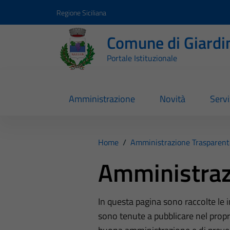
Vai ai contenuti
Vai al footer
Regione Siciliana
Comune di Giardi
Portale Istituzionale
Amministrazione
Novità
Servi
Home
/
Amministrazione Trasparent
Amministraz
In questa pagina sono raccolte le
sono tenute a pubblicare nel propri