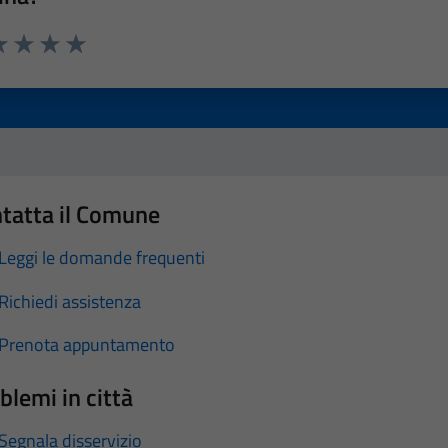
a 1 stelle su 5
luta 2 stelle su 5
Valuta 3 stelle su 5
Valuta 4 stelle su 5
Valuta 5 stelle su 5
tatta il Comune
Leggi le domande frequenti
Richiedi assistenza
Prenota appuntamento
blemi in città
Segnala disservizio