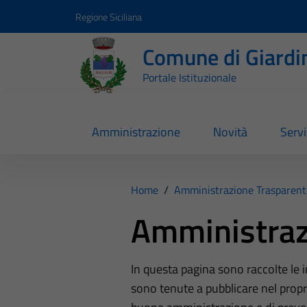
Vai ai contenuti
Vai al footer
Regione Siciliana
Comune di Giardi
Portale Istituzionale
Amministrazione
Novità
Servi
Home
/
Amministrazione Trasparent
Amministraz
In questa pagina sono raccolte le
sono tenute a pubblicare nel propri