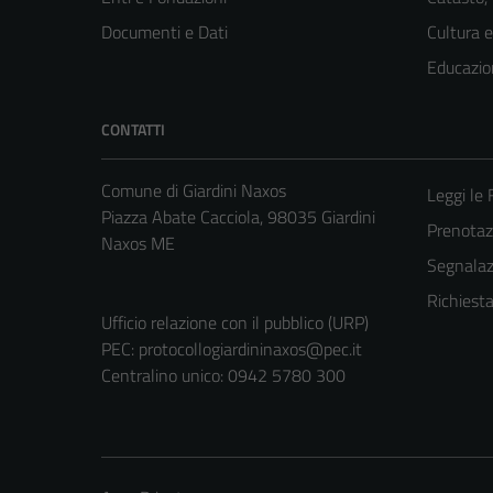
Documenti e Dati
Cultura 
Educazio
CONTATTI
Comune di Giardini Naxos
Leggi le
Piazza Abate Cacciola, 98035 Giardini
Prenota
Naxos ME
Segnalazi
Richiest
Ufficio relazione con il pubblico (URP)
PEC:
protocollogiardininaxos@pec.it
Centralino unico: 0942 5780 300