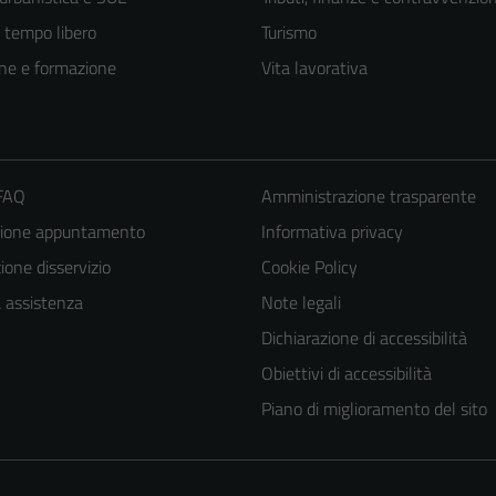
e tempo libero
Turismo
ne e formazione
Vita lavorativa
 FAQ
Amministrazione trasparente
zione appuntamento
Informativa privacy
one disservizio
Cookie Policy
Tecnici
a assistenza
Note legali
Questi cookie
Dichiarazione di accessibilità
sono necessari
Obiettivi di accessibilità
per il
Piano di miglioramento del sito
funzionamento
del sito e non
possono