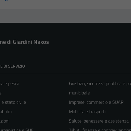
e di Giardini Naxos
E DI SERVIZIO
ra e pesca
Giustizia, sicurezza pubblica e po
e
municipale
e stato civile
Imprese, commercio e SUAP
ubblici
Mobilità e trasporti
zioni
Salute, benessere e assistenza
 urbanistica e SUE
Tributi, finanze e contravvenzion