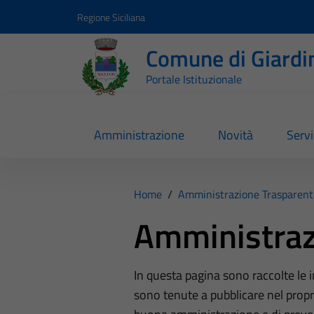
Vai ai contenuti
Vai al footer
Regione Siciliana
Comune di Giardi
Portale Istituzionale
Amministrazione
Novità
Servi
Home
/
Amministrazione Trasparent
Amministraz
In questa pagina sono raccolte le
sono tenute a pubblicare nel propri