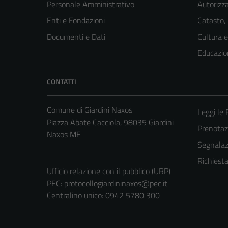
Personale Amministrativo
Autorizza
Enti e Fondazioni
Catasto,
Documenti e Dati
Cultura 
Educazio
CONTATTI
Comune di Giardini Naxos
Leggi le
Piazza Abate Cacciola, 98035 Giardini
Prenota
Naxos ME
Segnalazi
Richiest
Ufficio relazione con il pubblico (URP)
PEC:
protocollogiardininaxos@pec.it
Centralino unico: 0942 5780 300