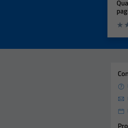
Qua
pag
Valut
Va
Con
Pro