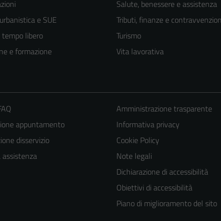
zioni
Salute, benessere e assistenza
 urbanistica e SUE
Tributi, finanze e contravvenzion
e tempo libero
Turismo
ne e formazione
Vita lavorativa
 FAQ
Amministrazione trasparente
zione appuntamento
Informativa privacy
Tecnici
one disservizio
Cookie Policy
Questi cookie
a assistenza
Note legali
sono necessari
Dichiarazione di accessibilità
per il
Obiettivi di accessibilità
funzionamento
Piano di miglioramento del sito
del sito e non
possono