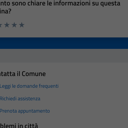
nto sono chiare le informazioni su questa
ina?
a 1 stelle su 5
luta 2 stelle su 5
Valuta 3 stelle su 5
Valuta 4 stelle su 5
Valuta 5 stelle su 5
tatta il Comune
Leggi le domande frequenti
Richiedi assistenza
Prenota appuntamento
blemi in città