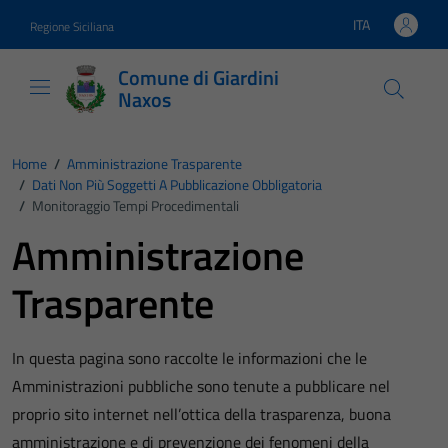
Vai ai contenuti
Vai al footer
ITA
Regione Siciliana
Lingua attiva:
Comune di Giardini
Naxos
Home
/
Amministrazione Trasparente
/
Dati Non Più Soggetti A Pubblicazione Obbligatoria
/
Monitoraggio Tempi Procedimentali
Amministrazione
Trasparente
In questa pagina sono raccolte le informazioni che le
Amministrazioni pubbliche sono tenute a pubblicare nel
proprio sito internet nell’ottica della trasparenza, buona
amministrazione e di prevenzione dei fenomeni della