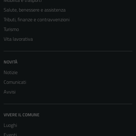
Mobilità e trasporti
Salute, benessere e assistenza
Tributi, finanze e contravvenzioni
Turismo
Vita lavorativa
NOVITÀ
Tecnici
Notizie
Questi cookie
sono necessari
Comunicati
per il
Avvisi
funzionamento
del sito e non
possono
VIVERE IL COMUNE
essere
Luoghi
disabilitati.
Questi cookie
Eventi