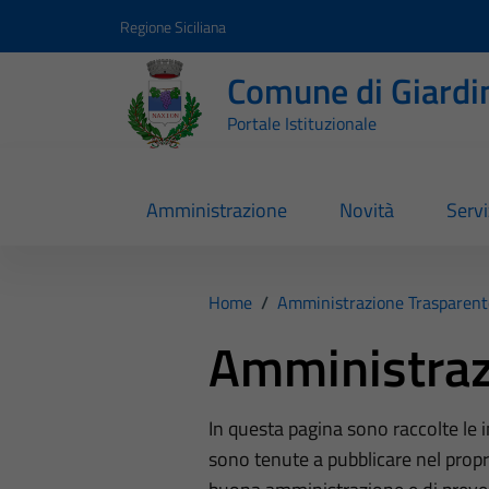
Vai ai contenuti
Vai al footer
Regione Siciliana
Comune di Giardi
Portale Istituzionale
Amministrazione
Novità
Servi
Home
/
Amministrazione Trasparent
Amministraz
In questa pagina sono raccolte le
sono tenute a pubblicare nel propri