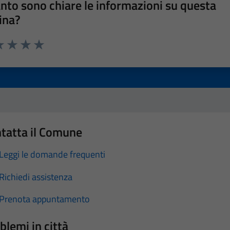
nto sono chiare le informazioni su questa
ina?
a 1 stelle su 5
luta 2 stelle su 5
Valuta 3 stelle su 5
Valuta 4 stelle su 5
Valuta 5 stelle su 5
tatta il Comune
Leggi le domande frequenti
Richiedi assistenza
Prenota appuntamento
blemi in città