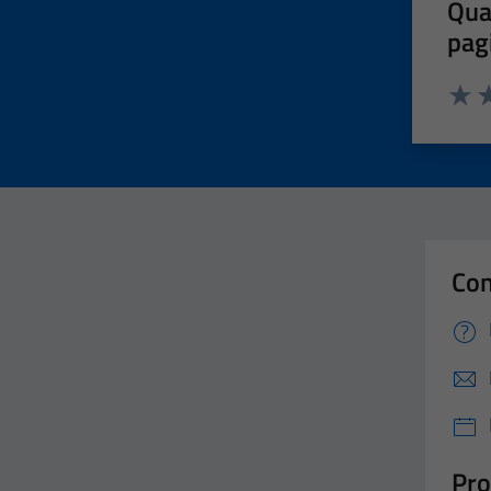
Qua
pag
Valut
Va
Con
Pro