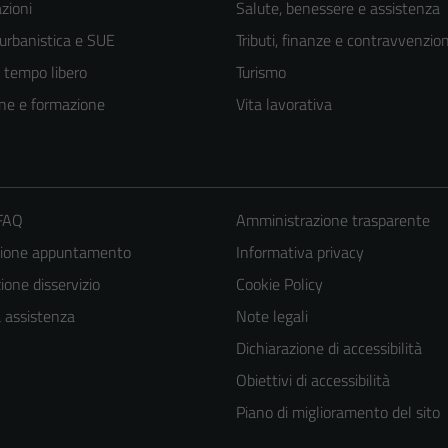
zioni
Salute, benessere e assistenza
 urbanistica e SUE
Tributi, finanze e contravvenzion
e tempo libero
Turismo
ne e formazione
Vita lavorativa
 FAQ
Amministrazione trasparente
zione appuntamento
Informativa privacy
Tecnici
one disservizio
Cookie Policy
Questi cookie
a assistenza
Note legali
sono necessari
Dichiarazione di accessibilità
per il
Obiettivi di accessibilità
funzionamento
Piano di miglioramento del sito
del sito e non
possono