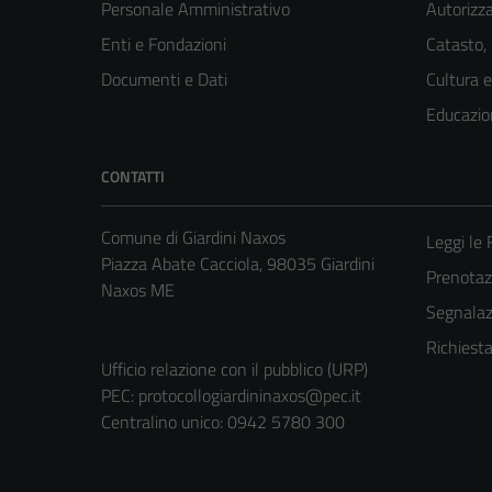
Personale Amministrativo
Autorizza
Enti e Fondazioni
Catasto,
Documenti e Dati
Cultura 
Educazio
CONTATTI
Comune di Giardini Naxos
Leggi le
Piazza Abate Cacciola, 98035 Giardini
Prenota
Naxos ME
Segnalazi
Richiest
Ufficio relazione con il pubblico (URP)
PEC:
protocollogiardininaxos@pec.it
Centralino unico: 0942 5780 300