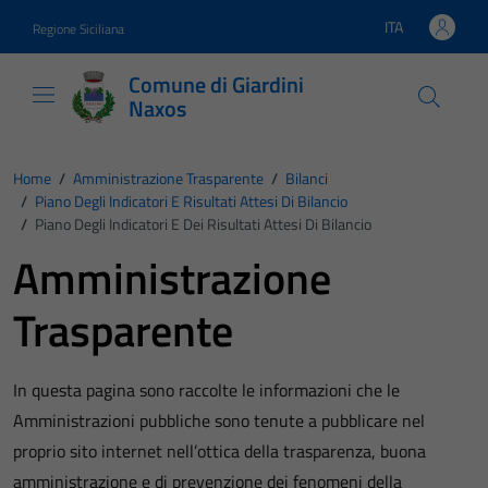
Vai ai contenuti
Vai al footer
ITA
Regione Siciliana
Lingua attiva:
Comune di Giardini
Naxos
Home
/
Amministrazione Trasparente
/
Bilanci
/
Piano Degli Indicatori E Risultati Attesi Di Bilancio
/
Piano Degli Indicatori E Dei Risultati Attesi Di Bilancio
Amministrazione
Trasparente
In questa pagina sono raccolte le informazioni che le
Amministrazioni pubbliche sono tenute a pubblicare nel
proprio sito internet nell’ottica della trasparenza, buona
amministrazione e di prevenzione dei fenomeni della