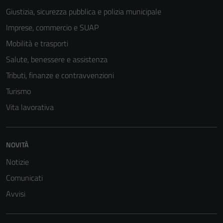
Giustizia, sicurezza pubblica e polizia municipale
Imprese, commercio e SUAP
Mobilità e trasporti
Salute, benessere e assistenza
Tributi, finanze e contravvenzioni
Turismo
Vita lavorativa
Tecnici
Questi cookie
NOVITÀ
sono necessari
Notizie
per il
Comunicati
funzionamento
del sito e non
Avvisi
possono
essere