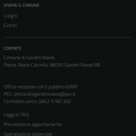
disabilitati.
VIVERE IL COMUNE
Questi cookie
Luoghi
non raccolgono
informazioni
Eventi
personali.
CONTATTI
Comune di Giardini Naxos
Piazza Abate Cacciola, 98035 Giardini Naxos ME
Ufficio relazione con il pubblico (URP)
PEC:
protocollogiardininaxos@pec.it
Centralino unico: 0942 5780 300
Leggi le FAQ
Prenotazione appuntamento
Segnalazione disservizio