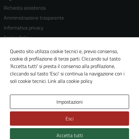
Richiesta assistenza
Amministrazione trasparente
Informativa privacy
Cookie Policy
Note legali
Questo sito utilizza cookie tecnici e, previo consenso,
Dichiarazione di accessibilità
cookie di profilazione di terze parti. Cliccando sul tasto
'Accetta tutti' si presta il consenso alla profilazione,
Obiettivi di accessibilità
cliccando sul tasto 'Esci' si continua la navigazione con i
Piano di miglioramento del sito
soli cookie tecnici.
Link alla cookie policy
Area Privata
Impostazioni
Esci
Accetta tutti
Credits: ©
Technical Design s.r.l.