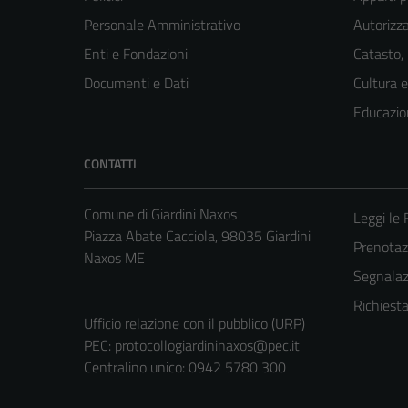
Personale Amministrativo
Autorizza
Enti e Fondazioni
Catasto,
Documenti e Dati
Cultura 
Educazio
CONTATTI
Comune di Giardini Naxos
Leggi le
Piazza Abate Cacciola, 98035 Giardini
Prenota
Naxos ME
Segnalazi
Richiest
Ufficio relazione con il pubblico (URP)
PEC:
protocollogiardininaxos@pec.it
Centralino unico: 0942 5780 300