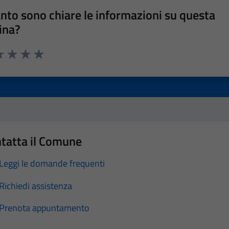
nto sono chiare le informazioni su questa
ina?
a 1 stelle su 5
luta 2 stelle su 5
Valuta 3 stelle su 5
Valuta 4 stelle su 5
Valuta 5 stelle su 5
tatta il Comune
Leggi le domande frequenti
Richiedi assistenza
Prenota appuntamento