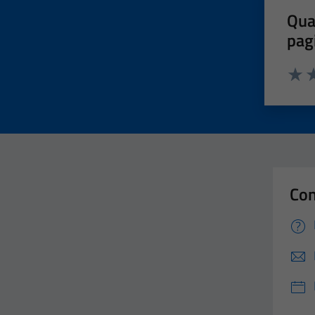
Qua
pag
Valut
Va
Con