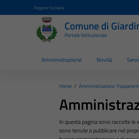
Vai ai contenuti
Vai al footer
Regione Siciliana
Comune di Giardi
Portale Istituzionale
Amministrazione
Novità
Servi
Home
/
Amministrazione Trasparent
Amministraz
In questa pagina sono raccolte le
sono tenute a pubblicare nel propri