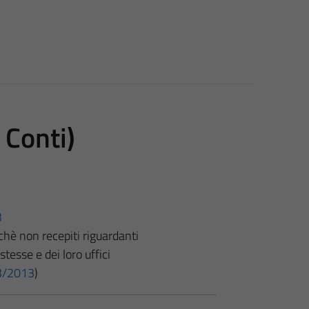
 Conti)
3
orchè non recepiti riguardanti
stesse e dei loro uffici
 33/2013
)