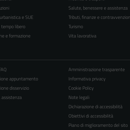
zioni
Salute, benessere e assistenza
 urbanistica e SUE
Tributi, finanze e contravvenzion
e tempo libero
Turismo
ne e formazione
Vita lavorativa
 FAQ
Amministrazione trasparente
zione appuntamento
Informativa privacy
Tecnici
one disservizio
Cookie Policy
Questi cookie
a assistenza
Note legali
sono necessari
Dichiarazione di accessibilità
per il
Obiettivi di accessibilità
funzionamento
del sito e non
Piano di miglioramento del sito