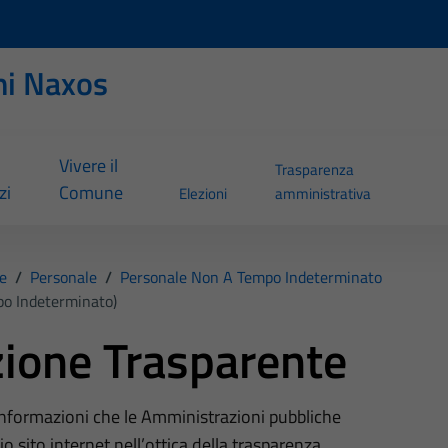
ni Naxos
Vivere il
Trasparenza
zi
Comune
Elezioni
amministrativa
e
/
Personale
/
Personale Non A Tempo Indeterminato
po Indeterminato)
ione Trasparente
 informazioni che le Amministrazioni pubbliche
o sito internet nell’ottica della trasparenza,