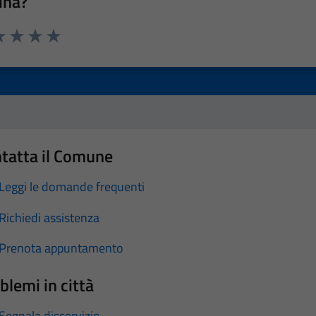
ina?
a 1 stelle su 5
luta 2 stelle su 5
Valuta 3 stelle su 5
Valuta 4 stelle su 5
Valuta 5 stelle su 5
tatta il Comune
Leggi le domande frequenti
Richiedi assistenza
Prenota appuntamento
blemi in città
Segnala disservizio