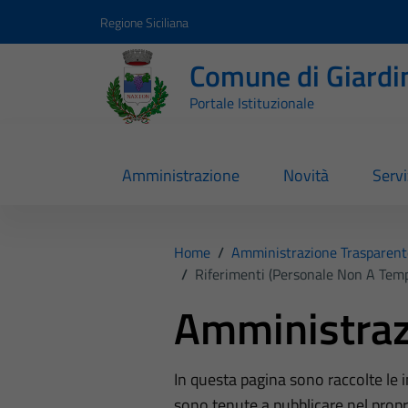
Vai ai contenuti
Vai al footer
Regione Siciliana
Comune di Giardi
Portale Istituzionale
Amministrazione
Novità
Servi
Home
/
Amministrazione Trasparent
/
Riferimenti (Personale Non A Tem
Amministraz
In questa pagina sono raccolte le
sono tenute a pubblicare nel propri