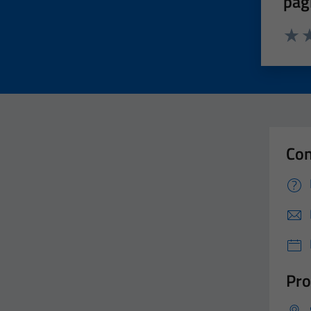
pag
Valut
Va
Con
Pro